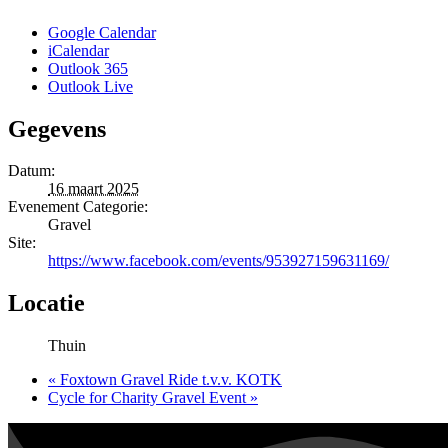
Google Calendar
iCalendar
Outlook 365
Outlook Live
Gegevens
Datum:
16 maart 2025
Evenement Categorie:
Gravel
Site:
https://www.facebook.com/events/953927159631169/
Locatie
Thuin
«
Foxtown Gravel Ride t.v.v. KOTK
Cycle for Charity Gravel Event
»