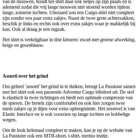
van de mouwen, houdt het shirt daar ook netjes op zijn plaats én is
ademend zodat die vrij lange mouwen niet storend worden tijdens
lange, zomerse tochten. Uiteraard zou een Cargo-shirt niet compleet
zijn zonder een paar extra zakjes. Naast de twee grote achterzakken,
beschik je links en rechts ook over extra zakjes waar je makkelijk bij
kan. Ook al draag je een rugzak.
Het shirt is verkrijgbaar in drie kleuren: zwart met groene afwerking,
beige en groenblauw.
Assorti over het grind
Om geheel ‘assorti’ het grind in te duiken, brengt La Passione samen
met het shirt ook een passende Adventur Cargo bibshort uit. De stof
is elastisch in twee richtingen en biedt een optimale compressie van
de spieren. De bretels zijn comfortabel en ook hier zorgen twee
mesh zakjes op je dijen voor extra opbergruimte. Het zeemvel is van
Elastic Interface en is ook voorzien op lange tochten en hobbelige
wegen.
Om de look helemaal compleet te maken, kan je op de website van
La Passione ook een MTB-short, t-shirt, merino truitje,