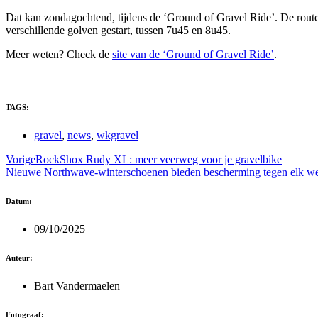
Dat kan zondagochtend, tijdens de ‘Ground of Gravel Ride’. De route
verschillende golven gestart, tussen 7u45 en 8u45.
Meer weten? Check de
site van de ‘Ground of Gravel Ride’
.
TAGS:
gravel
,
news
,
wkgravel
Vorige
RockShox Rudy XL: meer veerweg voor je gravelbike
Nieuwe Northwave-winterschoenen bieden bescherming tegen elk w
Datum:
09/10/2025
Auteur:
Bart Vandermaelen
Fotograaf: