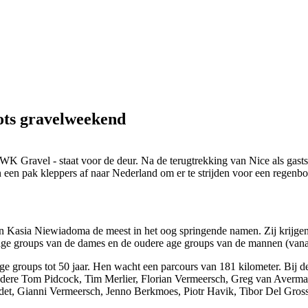
ots gravelweekend
 Gravel - staat voor de deur. Na de terugtrekking van Nice als gast
en pak kleppers af naar Nederland om er te strijden voor een regenbo
en Kasia Niewiadoma de meest in het oog springende namen. Zij krijgen
age groups van de dames en de oudere age groups van de mannen (vanaf 
e groups tot 50 jaar. Hen wacht een parcours van 181 kilometer. Bij de
 andere Tom Pidcock, Tim Merlier, Florian Vermeersch, Greg van Aver
et, Gianni Vermeersch, Jenno Berkmoes, Piotr Havik, Tibor Del Gros