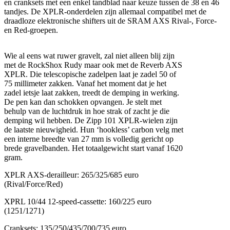
en cranksets met een enkel tandblad naar keuze tussen de 38 en 46
tandjes. De XPLR-onderdelen zijn allemaal compatibel met de
draadloze elektronische shifters uit de SRAM AXS Rival-, Force-
en Red-groepen.
Wie al eens wat ruwer gravelt, zal niet alleen blij zijn
met de RockShox Rudy maar ook met de Reverb AXS
XPLR. Die telescopische zadelpen laat je zadel 50 of
75 millimeter zakken. Vanaf het moment dat je het
zadel ietsje laat zakken, treedt de demping in werking.
De pen kan dan schokken opvangen. Je stelt met
behulp van de luchtdruk in hoe strak of zacht je die
demping wil hebben. De Zipp 101 XPLR-wielen zijn
de laatste nieuwigheid. Hun ‘hookless’ carbon velg met
een interne breedte van 27 mm is volledig gericht op
brede gravelbanden. Het totaalgewicht start vanaf 1620
gram.
XPLR AXS-derailleur: 265/325/685 euro
(Rival/Force/Red)
XPRL 10/44 12-speed-cassette: 160/225 euro
(1251/1271)
Cranksets: 135/250/435/700/735 euro