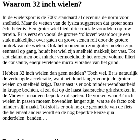
Waarom 32 inch wielen?
In de wielersport is de 700c-standaard al decennia de norm voor
snelheid. Maar de wetten van de fysica suggereren dat groter soms
écht beter is. Een groter wiel biedt drie cruciale voordelen op ruw
terrein. Er is eerst en vooral de grotere ‘rollover’ waardoor je een
stuk makkelijker over gaten en grove stenen rolt door de grotere
omtrek van de wielen. Ook het momentum zou groter moeten zijn:
eenmaal op gang, houdt het wiel zijn snelheid makkelijker vast. Tot
slot claimt men ook minder vermoeidheid: het grotere volume filtert
de constante, energievretende micro-vibraties van het grind.
Hebben 32 inch wielen dan geen nadelen? Toch wel. Er is natuurlijk
de vertraagde acceleratie, want het duurt langer voor je de grotere
wielen op snelheid krijgt. Daarnaast is er ook minder wendbaarheid
in krappe bochten, al zal dat op de haast kaarsrechte grindstroken in
de Midwest maar een beperkte rol spelen. De vorken waar 32 inch
wielen in passen moeten bovendien langer zijn, wat ze de facto ook
minder stijf maakt. Tot slot is er ook nog de geometrie van de fiets
die helemaal anders wordt en de nog beperkte keuze qua
onderdelen, banden,…