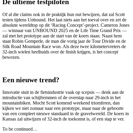
De ultieme testpiloten
Of al die claims ook in de praktijk hun nut bewijzen, dat zal Scott
testen tijdens Unbound. Het laat niets aan het toeval over en zet de
absolute wereldtop op dit ‘Racing Concept’-project. Cameron Jones
— winnaar van UNBOUND 2025 en de Life Time Grand Prix —
zal met het prototype aan de start van de koers staan. Naast hem
staat Robin Gemperle, de man die vorig jaar de Tour Divide en de
Silk Road Mountain Race won. Als deze twee kilometervreters de
32-inch wielen heelhuids over de finish krijgen, is het concept
bewezen.
Een nieuwe trend?
Innovatie stuit in de fietsindustrie vaak op scepsis — denk aan de
introductie van schijfremmen of de overstap naar 29-inch in het
mountainbiken. Mocht Scott komend weekend triomferen, dan
kijken we niet zomaar naar een prototype, maar naar de geboorte
van een compleet nieuwe standaard in de gravelwereld. De koers in
Kansas zal uitwijzen of 32-inch de toekomst is, of een stap te ver.
To be continued…