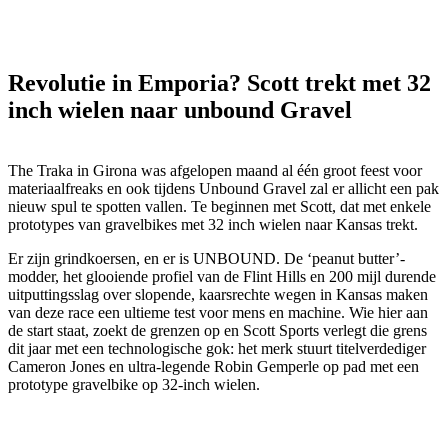
Revolutie in Emporia? Scott trekt met 32
inch wielen naar unbound Gravel
The Traka in Girona was afgelopen maand al één groot feest voor
materiaalfreaks en ook tijdens Unbound Gravel zal er allicht een pak
nieuw spul te spotten vallen. Te beginnen met Scott, dat met enkele
prototypes van gravelbikes met 32 inch wielen naar Kansas trekt.
Er zijn grindkoersen, en er is UNBOUND. De ‘peanut butter’-
modder, het glooiende profiel van de Flint Hills en 200 mijl durende
uitputtingsslag over slopende, kaarsrechte wegen in Kansas maken
van deze race een ultieme test voor mens en machine. Wie hier aan
de start staat, zoekt de grenzen op en Scott Sports verlegt die grens
dit jaar met een technologische gok: het merk stuurt titelverdediger
Cameron Jones en ultra-legende Robin Gemperle op pad met een
prototype gravelbike op 32-inch wielen.